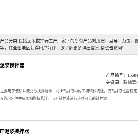
产品分类,包括
泥浆搅拌器生产厂家
下的所有产品的用途、型号、范围、
等，在全国地区获得用户好评，欲了解更多详细信息,请点击访问!
轴器泥浆搅拌器
产品编号：155849
关键词：
联轴器
器搅拌器主要用于使钻井液充分搅拌混合，防止钻井液中的固相颗粒沉淀，使钻井液性能
液的均匀性并使固相颗粒悬浮，而对钻井液进行连续可靠的钻井泥
下扶正泥浆搅拌器