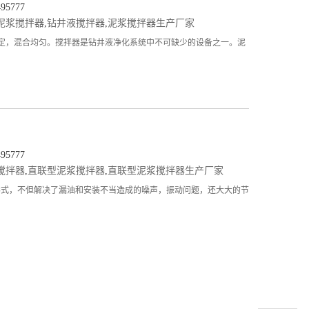
5777
泥浆搅拌器
,
钻井液搅拌器
,
泥浆搅拌器生产厂家
能稳定，混合均匀。搅拌器是钻井液净化系统中不可缺少的设备之一。泥
5777
搅拌器
,
直联型泥浆搅拌器
,
直联型泥浆搅拌器生产厂家
的是直联形式，不但解决了漏油和安装不当造成的噪声，振动问题，还大大的节