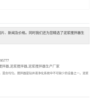
图片、新闻及价格。同时我们还为您精选了
泥浆搅拌器生
5777
搅拌器
,
泥浆搅拌器
,
泥浆搅拌器生产厂家
稳定，混合均匀。搅拌器是钻井液净化系统中不可缺少的设备之一。泥浆