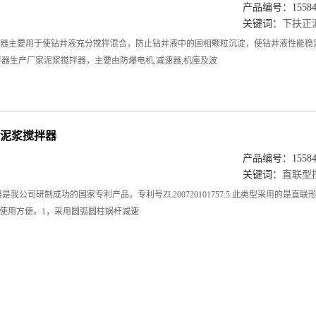
产品编号：155849
关键词：
下扶正
下扶正搅拌器主要用于使钻井液充分搅拌混合，防止钻井液中的固相颗粒沉淀，使钻井液性
拌器生产厂家泥浆搅拌器，主要由防爆电机,减速器,机座及波
联型泥浆搅拌器
产品编号：155849
关键词：
直联型
搅拌器是我公司研制成功的国家专利产品。专利号ZL200720101757.5.此类型采用
使用方便。1，采用圆弧圆柱蜗杆减速