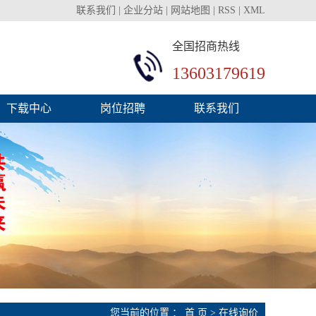
联系我们
|
企业分站
|
网站地图
|
RSS
|
XML
全国招商热线
13603179619
下载中心
岗位招聘
联系我们
您当前的位置 ：
首 页
> 在线询价