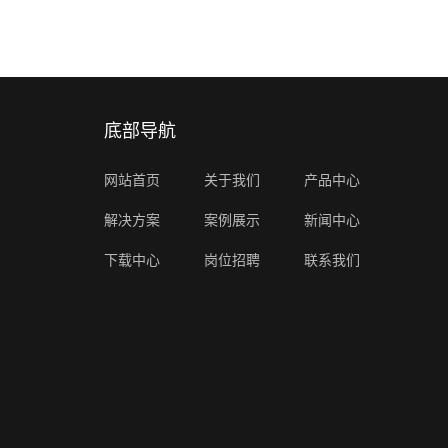
底部导航
网站首页
关于我们
产品中心
解决方案
案例展示
新闻中心
下载中心
岗位招聘
联系我们