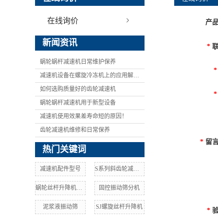
在线询价
产
新闻资讯
*
蜗轮蜗杆减速机日常维护保养
*
减速机设备在螺旋冷冻机上的应用解决方案
如何选购质量好的齿轮减速机
*
蜗轮蜗杆减速机用于新型设备
减速机使用效果差寿命短的原因！
齿轮减速机维修和日常保养
*
留
热门关键词
减速机配件型号
S系列斜齿轮减速机
蜗轮丝杆升降机厂家
固控振动筛分机
泥浆液振动筛
SJ螺旋丝杆升降机
*