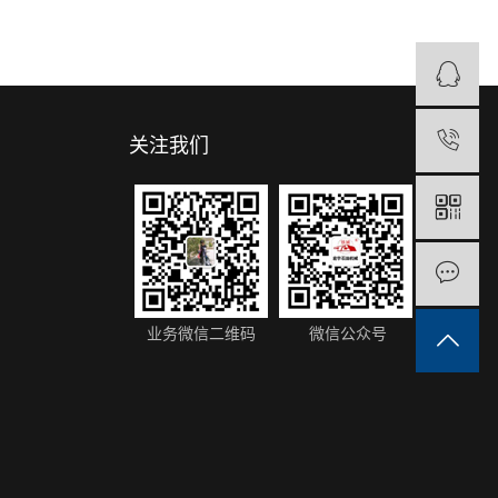
1
关注我们
业务微信二维码
微信公众号