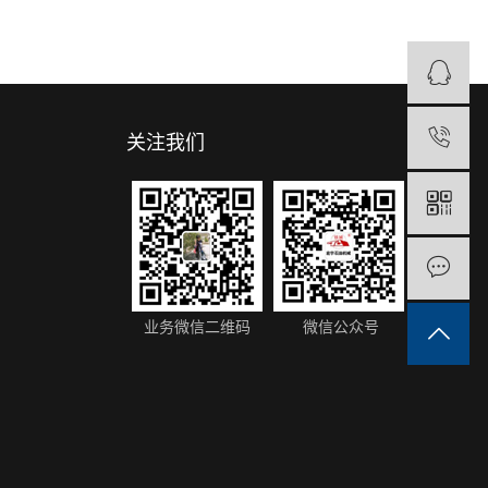
1
关注我们
业务微信二维码
微信公众号