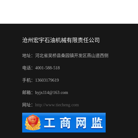
沧州宏宇石油机械有限责任公司
地址：河北省吴桥县桑园镇开发区燕山道西侧
电话：4001-588-518
手机：13603179619
邮箱：hyjx114@163.com
网址：
http://www.tiecheng.com