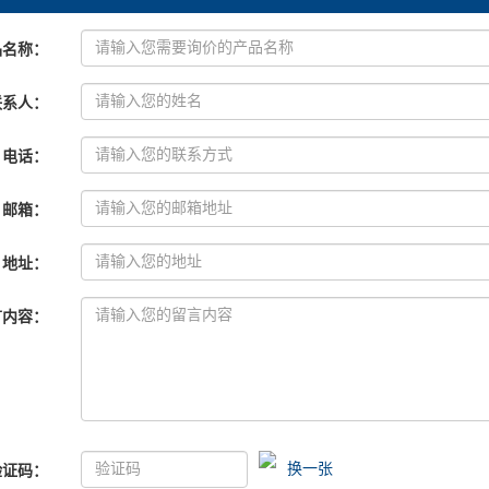
品名称
：
联系人
：
电话
：
邮箱
：
地址
：
言内容
：
换一张
验证码
：