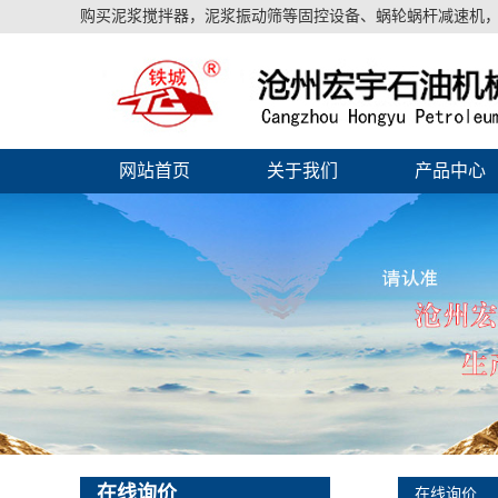
购买泥浆搅拌器，泥浆振动筛等固控设备、蜗轮蜗杆减速机，
网站首页
关于我们
产品中心
在线询价
在线询价