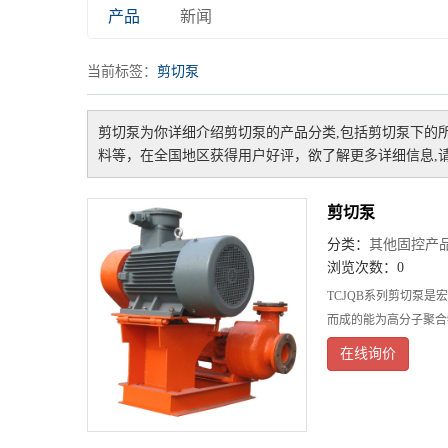
产品
新闻
当前标签：
剪切泵
剪切泵
为你详细介绍
剪切泵
的产品分类,包括
剪切泵
下的
料等，在全国地区获得用户好评，欲了解更多详细信息,请
剪切泵
分类：
其他固控产
浏览次数：0
TCJQB系列剪切泵
而成的能为高分子聚合
在线询价