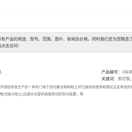
所有产品的用途、型号、范围、图片、新闻及价格。同时我们还为您精选
点击访问!
品
产品编号：156309
关键词：
剪切泵
,
是宏宇固控研发生产的一种专门用于剪切聚合物和粘土并已被现场使用和理论证实有效
物(也能为粘土)迅速水合提供高度剪切的剪切装置，降