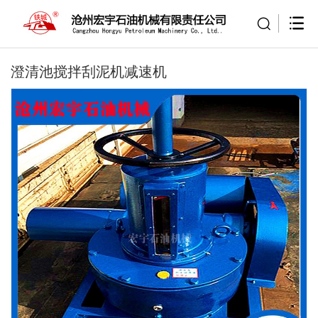
澄清池搅拌刮泥机减速机