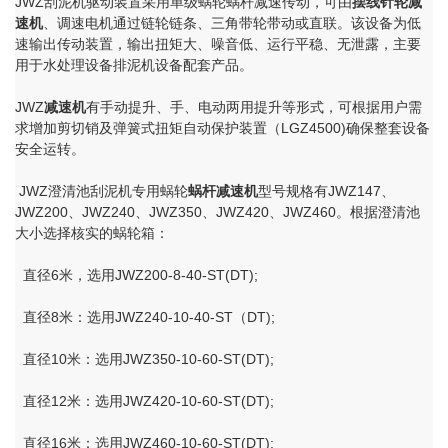
JWZ刮泥机驱动装置采用单级蜗轮蜗杆减速传动，可由
摆线针轮减
速机
、调速电机通过链轮链条、三角带轮带动或直联。该设备为低
速输出传动装置，输出扭矩大、噪音低、运行平稳、无泄露，主要
用于水处理设备排泥机设备配套产品。
JWZ
减速机
有手动提升、手、电动两用提升等形式，可根据用户需
求增加剪切销及弹簧式扭矩自动保护装置（LGZ4500)确保整套设备
安全运转。
JWZ澄清池刮泥机专用蜗轮
蜗杆减速机
型号规格有JWZ147、
JWZ200、JWZ240、JWZ350、JWZ420、JWZ460。根据澄清池
大小选择核实的蜗轮箱：
直径6米，选用JWZ200-8-40-ST(DT);
直径8米：选用JWZ240-10-40-ST（DT);
直径10米：选用JWZ350-10-60-ST(DT);
直径12米：选用JWZ420-10-60-ST(DT);
直径16米：选用JWZ460-10-60-ST(DT);