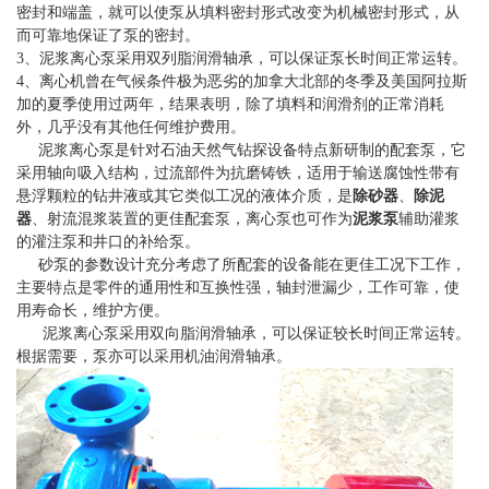
密封和端盖，就可以使泵从填料密封形式改变为机械密封形式，从
而可靠地保证了泵的密封。
3、泥浆离心泵采用双列脂润滑轴承，可以保证泵长时间正常运转。
4、离心机曾在气候条件极为恶劣的加拿大北部的冬季及美国阿拉斯
加的夏季使用过两年，结果表明，除了填料和润滑剂的正常消耗
外，几乎没有其他任何维护费用。
泥浆离心泵是针对石油天然气钻探设备特点新研制的配套泵，它
采用轴向吸入结构，过流部件为抗磨铸铁，适用于输送腐蚀性带有
悬浮颗粒的钻井液或其它类似工况的液体介质，是
除砂器
、
除泥
器
、射流混浆装置的更佳配套泵，离心泵也可作为
泥浆泵
辅助灌浆
的灌注泵和井口的补给泵。
砂泵的参数设计充分考虑了所配套的设备能在更佳工况下工作，
主要特点是零件的通用性和互换性强，轴封泄漏少，工作可靠，使
用寿命长，维护方便。
泥浆离心泵采用双向脂润滑轴承，可以保证较长时间正常运转。
根据需要，泵亦可以采用机油润滑轴承。