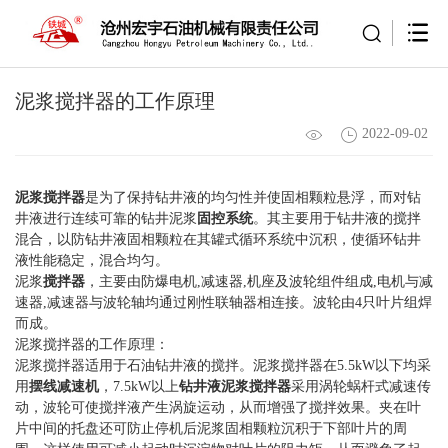
泥浆搅拌器的工作原理
2022-09-02
泥浆搅拌器
是为了保持钻井液的均匀性并使固相颗粒悬浮，而对钻
井液进行连续可靠的钻井泥浆
固控系统
。其主要用于钻井液的搅拌
混合，以防钻井液固相颗粒在其罐式循环系统中沉积，使循环钻井
液性能稳定，混合均匀。
泥浆
搅拌器
，主要由防爆电机,减速器,机座及波轮组件组成,电机与减
速器,减速器与波轮轴均通过刚性联轴器相连接。波轮由4只叶片组焊
而成。
泥浆搅拌器的工作原理：
泥浆搅拌器适用于石油钻井液的搅拌。泥浆搅拌器在5.5kW以下均采
用
摆线减速机
，7.5kW以上
钻井液泥浆搅拌器
采用涡轮蜗杆式减速传
动，波轮可使搅拌液产生涡旋运动，从而增强了搅拌效果。夹在叶
片中间的托盘还可防止停机后泥浆固相颗粒沉积于下部叶片的周