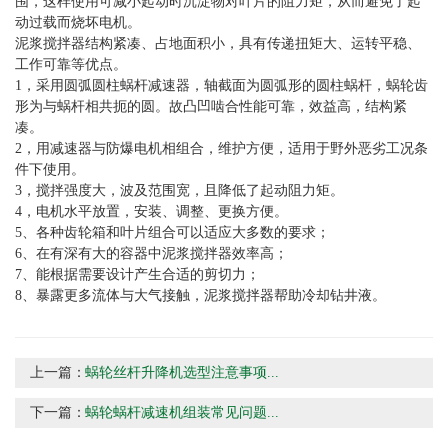
围，这样使用可减小起动时沉淀物对叶片的阻力矩，从而避免了起
动过载而烧坏电机。
泥浆搅拌器结构紧凑、占地面积小，具有传递扭矩大、运转平稳、
工作可靠等优点。
1，采用圆弧圆柱蜗杆减速器，轴截面为圆弧形的圆柱蜗杆，蜗轮齿
形为与蜗杆相共扼的圆。故凸凹啮合性能可靠，效益高，结构紧
凑。
2，用减速器与防爆电机相组合，维护方便，适用于野外恶劣工况条
件下使用。
3，搅拌强度大，波及范围宽，且降低了起动阻力矩。
4，电机水平放置，安装、调整、更换方便。
5、各种齿轮箱和叶片组合可以适应大多数的要求；
6、在有深有大的容器中泥浆搅拌器效率高；
7、能根据需要设计产生合适的剪切力；
8、暴露更多流体与大气接触，泥浆搅拌器帮助冷却钻井液。
上一篇：
蜗轮丝杆升降机选型注意事项...
下一篇：
蜗轮蜗杆减速机组装常见问题...