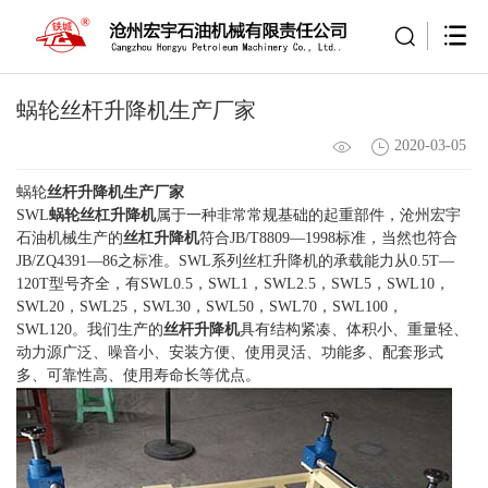
蜗轮丝杆升降机生产厂家
2020-03-05
蜗轮
丝杆升降机生产厂家
SWL
蜗轮丝杠升降机
属于一种非常常规基础的起重部件，沧州宏宇
石油机械生产的
丝杠升降机
符合JB/T8809—1998标准，当然也符合
JB/ZQ4391—86之标准。SWL系列丝杠升降机的承载能力从0.5T—
120T型号齐全，有SWL0.5，SWL1，SWL2.5，SWL5，SWL10，
SWL20，SWL25，SWL30，SWL50，SWL70，SWL100，
SWL120。我们生产的
丝杆升降机
具有结构紧凑、体积小、重量轻、
动力源广泛、噪音小、安装方便、使用灵活、功能多、配套形式
多、可靠性高、使用寿命长等优点。