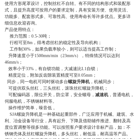
使用方形尾罩设计，控制丝杠不自转。有不同的结构形式和装配形
式，且提升高度可按用户的要求定制，具有安装方便、使用灵活、
功能多、配套形式多、可靠性高、使用寿命长等许多优点。更多详
细信息欢迎咨询。
产品使用特点：
推力范围：0.5-30吨；
行程可至8m，得考虑丝杠的稳定性及导向机构；
工作制30%，如果负载率较小，则可以适当提高工作制；
升降速度小于1500mm/min（23mm/s），特殊情况可以达到
46mm/s；
效率小于33%，有自锁功能，大减速比L1自锁；
精度定位，附加反齿隙装置精度可至0.05mm；
同步，同一电机可同时驱动多台
螺旋升降机
，机械同步；
可提供双头丝杠，三头丝杠，滚珠丝杠螺旋升降机；
可配编码器，限位开关，防尘罩，安全螺母，
减速机
，普通电机，
伺服电机，不锈钢材料等。
操作维护简单，噪音低 。
SJA螺旋升降机是一种基础起重部件，广泛应用于机械、建筑、水
利、冶金设备等行业，具有起升、下降及借助辅件推进、翻转及高
度位置调整等很多功能。可以按照客户要求设计非标产品，如：不
锈钢壳体及丝杠螺旋升降机，多头丝杠，耐低温，耐高温等产品。